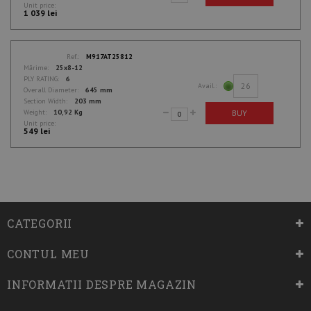
Unit price:
1 039 lei
Ref.:
M917AT25812
Mărime:
25x8-12
PLY RATING:
6
26
Avail.:
Overall Diameter:
645 mm
Section Width:
203 mm
BUY
Weight:
10,92 Kg
Unit price:
549 lei
CATEGORII
CONTUL MEU
INFORMATII DESPRE MAGAZIN