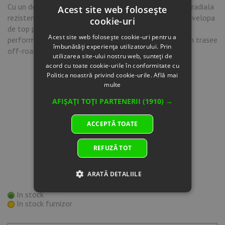
Cu un desing agresiv al benzii de rulare si o constructie radiala
Acest site web folosește
rezistenta, MAXXIS BIGHORN M917 / M918 este o anvelopa
cookie-uri
de top pentru ATV si SXS. Proiectata pentru a oferi
Acest site web folosește cookie-uri pentru a
performanta crescuta pe diferite tipuri de teren precum trasee
îmbunătăți experiența utilizatorului. Prin
off-road dificile, macadam sau drumuri forestiere.
utilizarea site-ului nostru web, sunteți de
acord cu toate cookie-urile în conformitate cu
Politica noastră privind cookie-urile.
Află mai
multe
AFIȘAȚI TOȚI PARTENERII
(1910) →
ACCEPTĂ TOATE
REFUZĂ TOT
ARATĂ DETALIILE
In stock
In stock furnizor