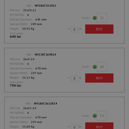
Ref.:
M918AT251012
Mărime:
25x10-12
PLY RATING:
6
21
Avail.:
Overall Diameter:
645 mm
Section Width:
249 mm
BUY
Weight:
10,92 Kg
Unit price:
649 lei
Ref.:
M917AT269R14
Mărime:
26x9-14
PLY RATING:
6
48
Avail.:
Overall Diameter:
670 mm
Section Width:
229 mm
BUY
Weight:
11,12 Kg
Unit price:
799 lei
Ref.:
M918AT2611R14
Mărime:
26x11-14
PLY RATING:
6
50
Avail.:
Overall Diameter:
670 mm
Section Width:
229 mm
BUY
Weight:
11,68 Kg