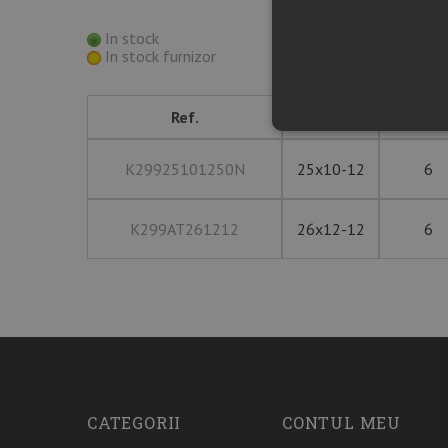
In stock
In stock furnizor
Ref.
Mărime
PLY RAT
K29925101250N
25x10-12
6
K299AT261212
26x12-12
6
CATEGORII
CONTUL MEU