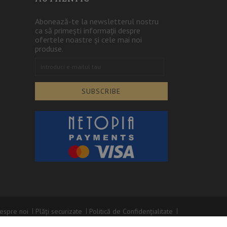
Abonează-te la newsletterul nostru
ca să primești informații despre
ofertele noastre și cele mai noi
produse.
SUBSCRIBE
espre noi
Plăți securizate
Politică de Confidențialitate