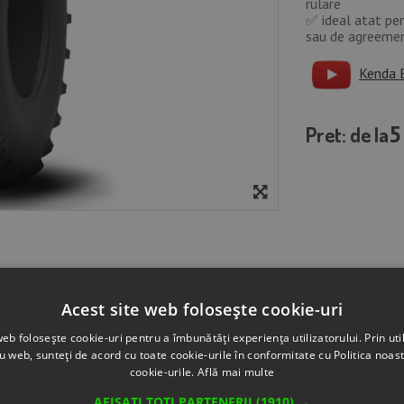
rulare
✅ ideal atat pen
sau de agreeme
Kenda 
5
Pret: de la
Acest site web folosește cookie-uri
web folosește cookie-uri pentru a îmbunătăți experiența utilizatorului. Prin util
ru web, sunteți de acord cu toate cookie-urile în conformitate cu Politica noast
tate , fiind conceputa pentru trasee off-road , noroi , pietris si 
cookie-urile.
Află mai multe
AFIȘAȚI TOȚI PARTENERII
(1910) →