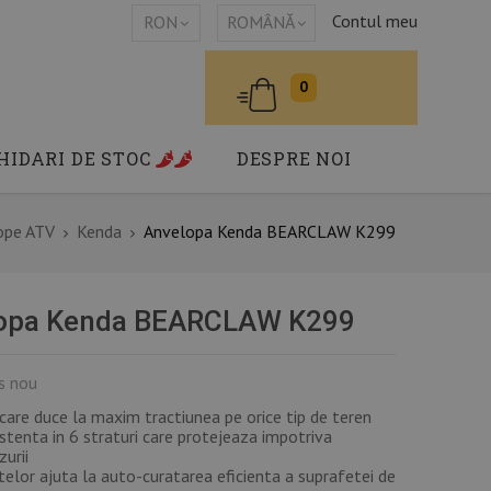
Contul meu
RON
ROMÂNĂ
0
HIDARI DE STOC
DESPRE NOI
ope ATV
Kenda
Anvelopa Kenda BEARCLAW K299
opa Kenda BEARCLAW K299
s nou
 care duce la maxim tractiunea pe orice tip de teren
stenta in 6 straturi care protejeaza impotriva
zurii
elor ajuta la auto-curatarea eficienta a suprafetei de