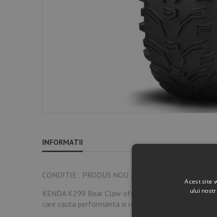
INFORMATII
CONDITIE : PRODUS NOU 2024
Acest site 
ului nost
KENDA K299 Bear Claw ofera aderenta maxima si durabili
care cauta performanta si rezistenta .