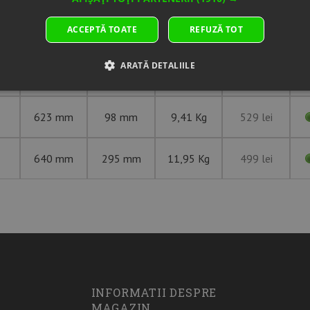
ACCEPTĂ TOATE
REFUZĂ TOT
ARATĂ DETALIILE
Overall
Section
ING
Weight
Unit price
Diameter
Width
623 mm
98 mm
9,41 Kg
529 lei
640 mm
295 mm
11,95 Kg
499 lei
INFORMATII DESPRE
MAGAZIN