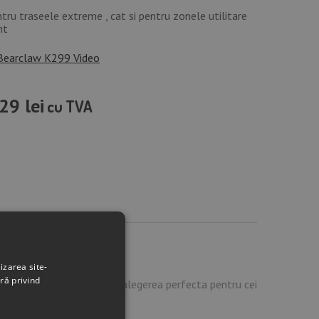
tru traseele extreme , cat si pentru zonele utilitare
nt
Bearclaw K299 Video
29 lei
cu TVA
izarea site-
ră privind
zapada . Acest profil este alegerea perfecta pentru cei