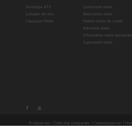
Anvelope ATV
Comenzile mele
Lichidari de stoc
Returnarile mele
Cauciucuri Moto
Notele mele de credit
Adresele mele
Informatiile mele personal
Cupoanele mele
Produse noi
Cele mai cumparate
Contacteaza-ne
Ho