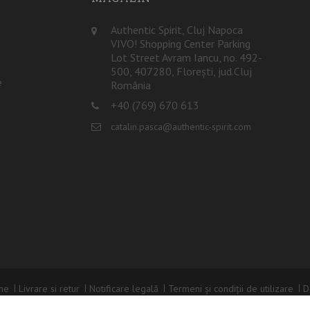
Authentic Spirit, Cluj Napoca
VIVO! Shopping Center Parking
Lot Street Avram Iancu, no. 492-
500, 407280, Florești, jud.Cluj
e
România
+40 (769) 670 613
catalin.pasca@authentic-spirit.com
me
Livrare si retur
Notificare legală
Termeni și condiții de utilizare
D
Conditii ANPC
Harta site-ului