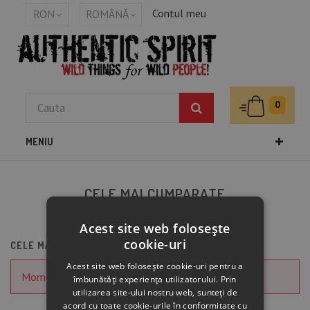
Contul meu
RON
ROMÂNĂ
0
MENIU
CELE MAI CUMPARATE
Cele mai cumparate
Acest site web folosește
cookie-uri
CELE MAI CUMPARATE
Acest site web folosește cookie-uri pentru a
Momentan, nu exista produse in aceasta lista.
îmbunătăți experiența utilizatorului. Prin
utilizarea site-ului nostru web, sunteți de
acord cu toate cookie-urile în conformitate cu