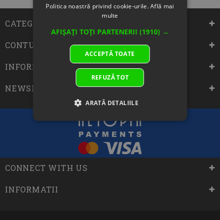
Politica noastră privind cookie-urile.
Află mai
multe
CATEGORII
AFIȘAȚI TOȚI PARTENERII
(1910) →
CONTUL MEU
ACCEPTĂ TOATE
INFORMATII DESPRE MAGAZIN
REFUZĂ TOT
NEWSLETTER-UL AUTHENTIC
ARATĂ DETALIILE
CONNECT WITH US
INFORMATII