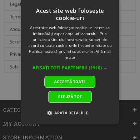
Legal Notice
Acest site web folosește
Terms and conditions of use
cookie-uri
Acest site web folosește cookie-uri pentru a
About us
îmbunătăți experiența utilizatorului. Prin
utilizarea site-ului nostru web, sunteți de
Secure payment
acord cu toate cookie-urile în conformitate cu
Politica noastră privind cookie-urile.
Află mai
Privacy policy
multe
Sale
AFIȘAȚI TOȚI PARTENERII
(1910) →
ACCEPTĂ TOATE
REFUZĂ TOT
CATEGORIES
ARATĂ DETALIILE
MY ACCOUNT
STORE INFORMATION